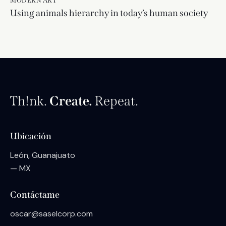
MODERN ART
Using animals hierarchy in today’s human society
Th!nk.
Create.
Repeat.
Ubicación
León, Guanajuato
— MX
Contáctame
oscar@saselcorp.com