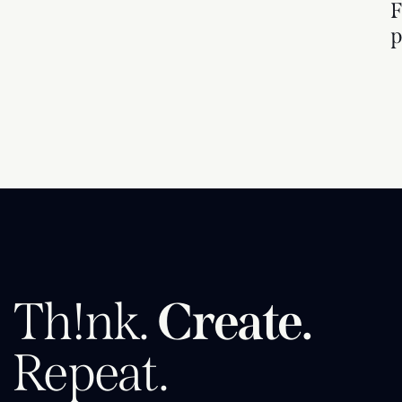
F
p
Th!nk.
Create.
Repeat.