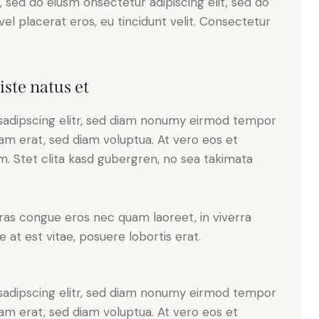
, sed do eiusm onsectetur adipiscing elit, sed do
el placerat eros, eu tincidunt velit. Consectetur
iste natus et
sadipscing elitr, sed diam nonumy eirmod tempor
yam erat, sed diam voluptua. At vero eos et
. Stet clita kasd gubergren, no sea takimata
ras congue eros nec quam laoreet, in viverra
 at est vitae, posuere lobortis erat.
sadipscing elitr, sed diam nonumy eirmod tempor
yam erat, sed diam voluptua. At vero eos et