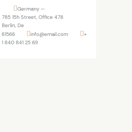
Germany —
785 15h Street, Office 478
Berlin, De
81566
info@email.com
+
1 840 841 25 69